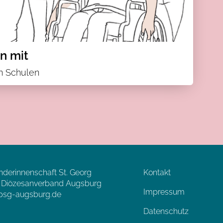
n mit
n Schulen
nderinnenschaft St. Georg
Kontakt
, Diözesanverband Augsburg
Impressum
sg-augsburg.de
Datenschutz