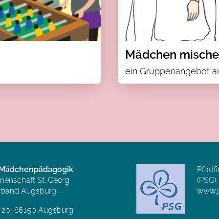
Mädchen mische
ein Gruppenangebot a
e Mädchenpädagogik
Pfadfi
nnenschaft St. Georg
(PSG)
rband Augsburg
www.p
 20, 86150 Augsburg