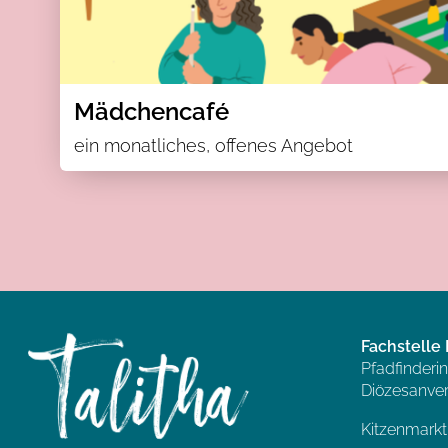
Mädchencafé
ein monatliches, offenes Angebot
Fachstell
Pfadfinderi
Diözesanve
Kitzenmarkt