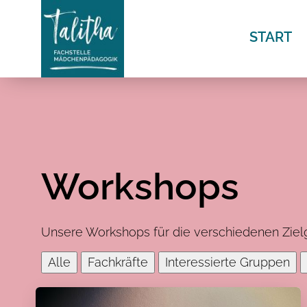
NAVIGAT
START
ÜBERSP
Workshops
Unsere Workshops für die verschiedenen Zielgr
Alle
Fachkräfte
Interessierte Gruppen